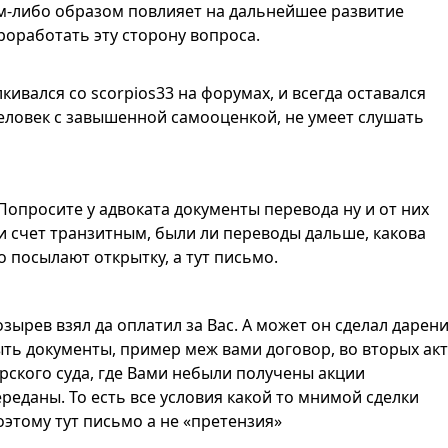
им-либо образом повлияет на дальнейшее развитие
роработать эту сторону вопроса.
лкивался со scorpios33 на форумах, и всегда оставался
еловек c завышенной самооценкой, не умеет слушать
Попросите у адвоката документы перевода ну и от них
ли счет транзитным, были ли переводы дальше, какова
 посылают открытку, а тут письмо.
ырев взял да оплатил за Вас. А может он сделал дарени
ыть документы, пример меж вами договор, во вторых ак
арского суда, где Вами небыли получены акции
реданы. То есть все условия какой то мнимой сделки
оэтому тут письмо а не «претензия»