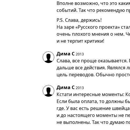
Вполне возможно, что это как
событий. Так что рекомендую п
P.S. Слава, держись!
На заре «Русского проекта» ста
очень плохого мнения о нем. Ч
и не терпит критики!
Дима С
2013
Слава, все проще оказывается. 
дальше все действия. Являлся 
цель переводов. Обычно просто
Дима С
2013
Кстати интересные моменты: Коз
Если была оплата, то должны б
где. У вас есть решение швейц
и до настоящего моменты не пе
не выполнены. Так что думаю п